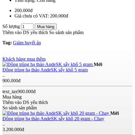
Tình trạng:
Còn hàng
200.000đ
Giá chưa có VAT: 200.000đ
Số lượng
Mua hàng
Thêm vào DS yêu thích
So sánh sản phẩm
Tag:
Giảm huyết áp
Khách hàng mua thêm
Mới
Đông trùng hạ thảo AndeSK sấy khô 5 gram
..
900.000đ
text_tax900.000đ
Mua hàng
Thêm vào DS yêu thích
So sánh sản phẩm
Mới
Đông trùng hạ thảo AndeSK sấy khô 20 gram - Chay
..
3.200.000đ