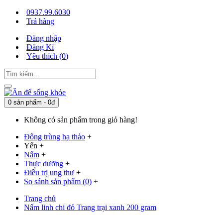
0937.99.6030
Trả hàng
Đăng nhập
Đăng Kí
Yêu thích (
0
)
0 sản phẩm - 0đ
Không có sản phẩm trong giỏ hàng!
Đông trùng hạ thảo
+
Yến
+
Nấm
+
Thực dưỡng
+
Điều trị ung thư
+
So sánh sản phẩm (
0
)
+
Trang chủ
Nấm linh chi đỏ Trang trại xanh 200 gram