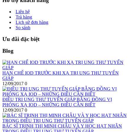
Hỗ trợ khách hàng
Liên hệ
Trả hàng
Lịch sử đơn hàng
So sánh
Ưu đãi đặc biệt
Blog
HẠN CHẾ IOD TRƯỚC KHI XẠ TRỊ UNG THƯ TUYẾN
GIÁP
12/09/2017
0
ĐIỀU TRI UNG THƯ TUYẾN GIÁP BẰNG ĐỒNG VỊ
PHÓNG XẠ IOD – NHỮNG ĐIỀU CẦN BIẾT
12/09/2017
0
BÁC SĨ TRỊNH THỊ MINH CHÂU VÀ Y HỌC HẠT NHÂN
TRONG ĐIỀU TRỊ UNG THƯ TUYẾN GIÁP